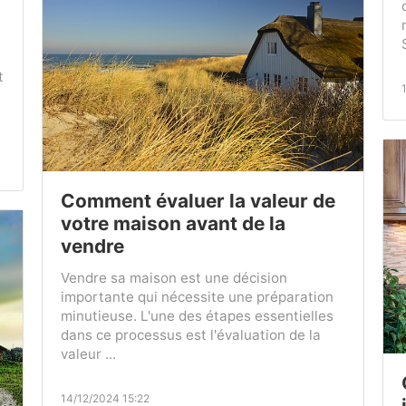
t
Comment évaluer la valeur de
votre maison avant de la
vendre
Vendre sa maison est une décision
importante qui nécessite une préparation
minutieuse. L'une des étapes essentielles
dans ce processus est l'évaluation de la
valeur ...
14/12/2024 15:22