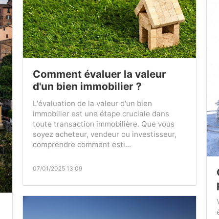
Comment évaluer la valeur
d'un bien immobilier ?
L'évaluation de la valeur d'un bien
immobilier est une étape cruciale dans
toute transaction immobilière. Que vous
soyez acheteur, vendeur ou investisseur,
comprendre comment esti...
07/01/2025 13:09