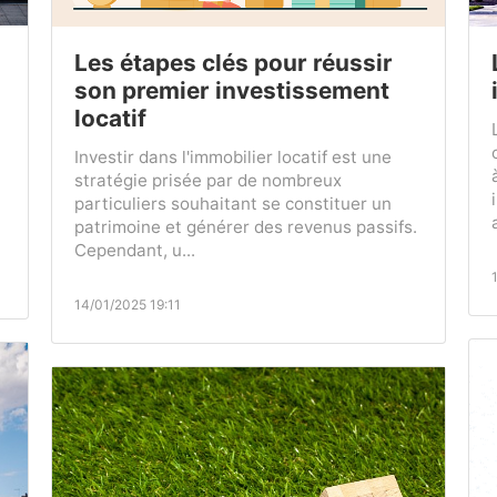
Les étapes clés pour réussir
son premier investissement
locatif
Investir dans l'immobilier locatif est une
stratégie prisée par de nombreux
particuliers souhaitant se constituer un
patrimoine et générer des revenus passifs.
Cependant, u...
14/01/2025 19:11